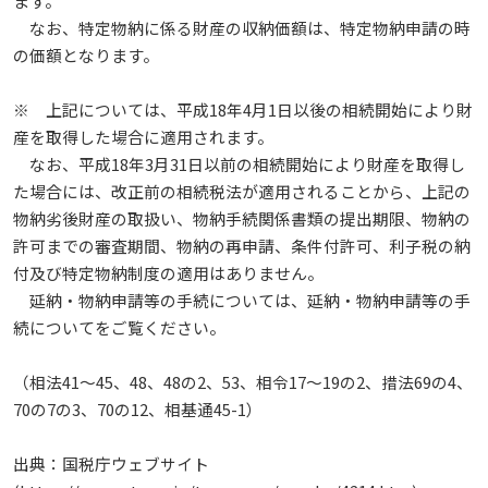
ます。
なお、特定物納に係る財産の収納価額は、特定物納申請の時
の価額となります。
※ 上記については、平成18年4月1日以後の相続開始により財
産を取得した場合に適用されます。
なお、平成18年3月31日以前の相続開始により財産を取得し
た場合には、改正前の相続税法が適用されることから、上記の
物納劣後財産の取扱い、物納手続関係書類の提出期限、物納の
許可までの審査期間、物納の再申請、条件付許可、利子税の納
付及び特定物納制度の適用はありません。
延納・物納申請等の手続については、延納・物納申請等の手
続についてをご覧ください。
（相法41～45、48、48の2、53、相令17～19の2、措法69の4、
70の7の3、70の12、相基通45-1）
出典：国税庁ウェブサイト