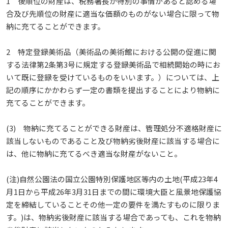
1 後順位の財産は、税務署長が特別の事情があると認める場
合及び先順位の財産に適当な価額のものがない場合に限って物
納に充てることができます。
2 特定登録美術品（美術品の美術館における公開の促進に関
する法律第2条第3号に規定する登録美術品で相続開始の時にお
いて既に登録を受けているものをいいます。）については、上
記の順序にかかわらず一定の書類を提出することにより物納に
充てることができます。
(3) 物納に充てることができる財産は、管理処分不適格財産に
該当しないものであること及び物納劣後財産に該当する場合に
は、他に物納に充てるべき適当な財産がないこと。
(注)自然公園法の国立公園特別保護地区等内の土地(平成23年4
月1日から平成26年3月31日までの間に環境大臣と風景地保護協
定を締結していることその他一定の要件を満たすものに限りま
す。)は、物納劣後財産に該当する場合であっても、これを物納