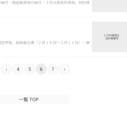
の納付・軽自動車税の納付・３月分源泉所得税、特別徴
確定申告、延納届出書（２月１６日～３月１５日）・個
‹
4
5
6
7
›
一覧 TOP