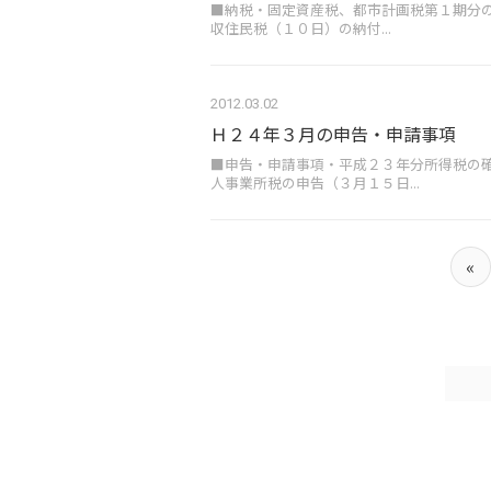
■納税・固定資産税、都市計画税第１期分
収住民税（１０日）の納付...
2012.03.02
Ｈ２４年３月の申告・申請事項
■申告・申請事項・平成２３年分所得税の
人事業所税の申告（３月１５日...
«