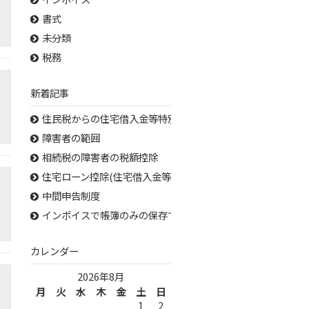
書式
未分類
税務
新着記事
住民税からの住宅借入金等特別税額控除（住宅ローン控除）
障害者の範囲
相続税の障害者の税額控除
住宅ローン控除(住宅借入金等特別控除)必要書類
中間申告制度
インボイスで帳簿のみの保存で仕入税額控除が認められる取
カレンダー
2026年8月
月
火
水
木
金
土
日
1
2