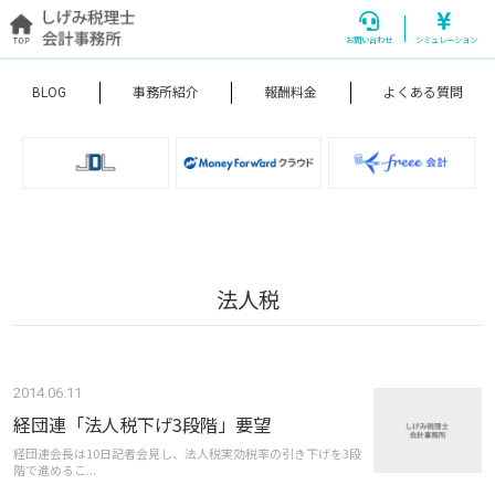
お問い合わせ
シミュレーション
BLOG
事務所紹介
報酬料金
よくある質問
法人税
2014.06.11
経団連「法人税下げ3段階」要望
経団連会長は10日記者会見し、法人税実効税率の引き下げを3段
階で進めるこ...